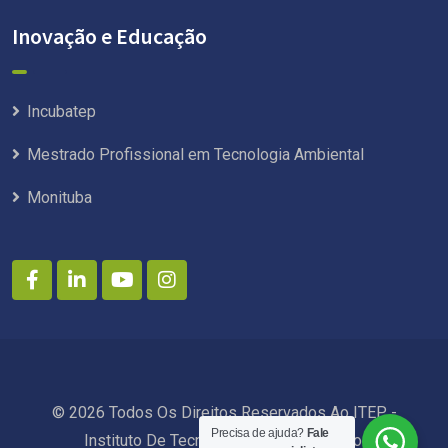
Inovação e Educação
Incubatep
Mestrado Profissional em Tecnologia Ambiental
Monituba
© 2026 Todos Os Direitos Reservados Ao ITEP -
Precisa de ajuda?
Fale
Instituto De Tecnologia De Pernambuco.