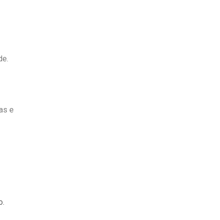
de.
as e
o.