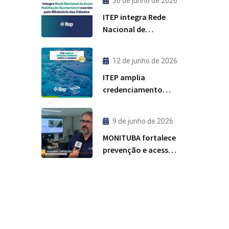
30 de junho de 2026
ITEP integra Rede
Nacional de
Inovação para
Habitação
12 de junho de 2026
Sustentável
ITEP amplia
coordenada pelo
credenciamento
Ministério das
junto à ADAGRO para
Cidades
análises de água
9 de junho de 2026
MONITUBA fortalece
prevenção e acesso
à informação sobre
incidentes com
tubarões em
Pernambuco