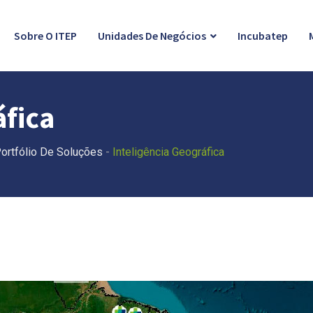
Sobre O ITEP
Unidades De Negócios
Incubatep
áfica
ortfólio De Soluções
-
Inteligência Geográfica