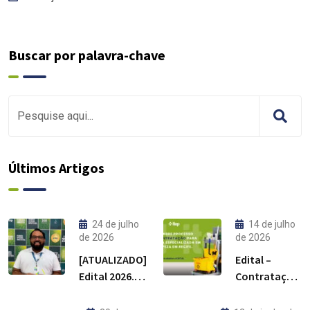
Buscar por palavra-chave
Últimos Artigos
24 de julho
14 de julho
de 2026
de 2026
[ATUALIZADO]
Edital –
Edital 2026.1
Contratação
do Mestrado
de empresa
Profissional
especializada