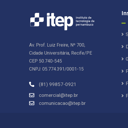
In
S
Av. Prof. Luiz Freire, Nº 700,
D
Cidade Universitária, Recife/PE
G
CEP 50.740-545
CNPJ: 05.774.391/0001-15
P
P
(81) 99857-0921
comercial@itep.br
F
comunicacao@itep.br