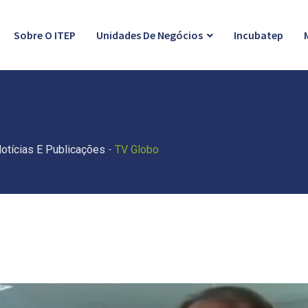
Sobre O ITEP
Unidades De Negócios
Incubatep
otícias E Publicações
-
TV Globo