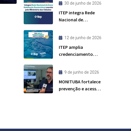
30 de junho de 2026
ITEP integra Rede
Nacional de
Inovação para
Habitação
12 de junho de 2026
Sustentável
ITEP amplia
coordenada pelo
credenciamento
Ministério das
junto à ADAGRO para
Cidades
análises de água
9 de junho de 2026
MONITUBA fortalece
prevenção e acesso
à informação sobre
incidentes com
tubarões em
Pernambuco